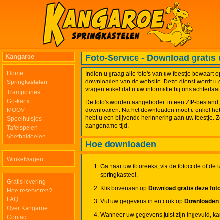
Kangaroe
Foto-Service - Download gratis 
Home
Indien u graag alle foto's van uw feestje bewaart 
downloaden van de website. Deze dienst wordt u 
Springkastelen
vragen enkel dat u uw informatie bij ons achterlaat
Trampolines
Go-karts
De foto's worden aangeboden in een ZIP-bestand,
MOOV
downloaden. Na het downloaden moet u enkel het 
hebt u een blijvende herinnering aan uw feestje. 
Speelhuisjes
aangename tijd.
Tafelspelen
Voetbaldoelen
Hoe downloaden
Winkelwagen
Ga naar uw fotoreeks, via de fotocode of de u
springkasteel.
Gratis levering
Klik bovenaan op
Download gratis deze fot
Hoe reserveren?
FAQ
Vul uw gegevens in en druk op
Downloaden
Over Kangaroe
Wanneer uw gegevens juist zijn ingevuld, ka
Contact