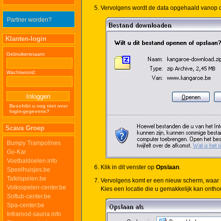
Vervolgens wordt de data opgehaald vanop de 
Partner worden?
Klanten-login
Gebruikersnaam:
Wachtwoord:
Beschikt u nog niet over
login-gegevens?
Scava Groep
Bumpy Trampolines
Go-Kar
Voetbaldoelen.info
Klik in dit venster op
Opslaan
.
Speelhuisjes.be
Tafelspelen.be
Vervolgens komt er een nieuw scherm, waar u
Volksspelen-center.be
Kies een locatie die u gemakkelijk kan onth
Softub-center.be
Spa-center.be
Infrarood-sauna.info