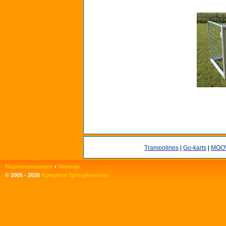
Trampolines
|
Go-karts
|
MOO
Huurvoorwaarden
•
Sitemap
© 2005 - 2026
Kangaroe Springkastelen