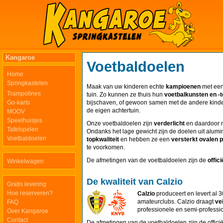
Kangaroe
Voetbaldoelen
Home
Springkastelen
Maak van uw kinderen echte
kampioenen
met een
Trampolines
tuin. Zo kunnen ze thuis hun
voetbalkunsten en -
Go-karts
bijschaven, of gewoon samen met de andere kin
de eigen achtertuin.
MOOV
Speelhuisjes
Onze voetbaldoelen zijn
verderlicht
en daardoor 
Tafelspelen
Ondanks het lage gewicht zijn de doelen uit alumi
Voetbaldoelen
topkwaliteit
en hebben ze een
versterkt ovalen p
te voorkomen.
De afmetingen van de voetbaldoelen zijn de
offic
Winkelwagen
De kwaliteit van Calzio
Gratis levering
Hoe reserveren?
Calzio
produceert en levert al 
amateurclubs. Calzio draagt
ve
FAQ
professionele en semi-profess
Over Kangaroe
Contact
De afmetingen van de voetbaldoelen zijn de offici