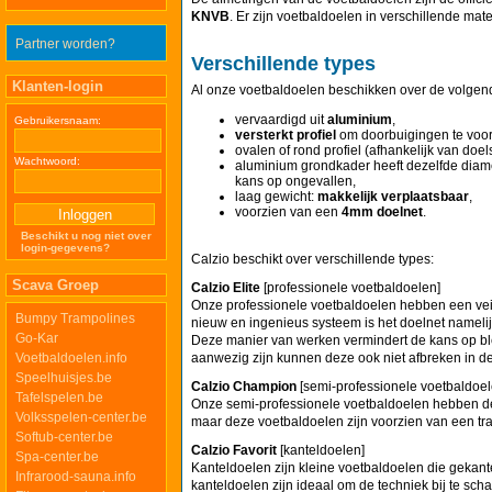
KNVB
. Er zijn voetbaldoelen in verschillende mate
Partner worden?
Verschillende types
Klanten-login
Al onze voetbaldoelen beschikken over de volge
vervaardigd uit
aluminium
,
Gebruikersnaam:
versterkt profiel
om doorbuigingen te voo
ovalen of rond profiel (afhankelijk van doels
Wachtwoord:
aluminium grondkader heeft dezelfde diame
kans op ongevallen,
laag gewicht:
makkelijk verplaatsbaar
,
voorzien van een
4mm doelnet
.
Beschikt u nog niet over
login-gegevens?
Calzio beschikt over verschillende types:
Scava Groep
Calzio Elite
[professionele voetbaldoelen]
Onze professionele voetbaldoelen hebben een veil
Bumpy Trampolines
nieuw en ingenieus systeem is het doelnet namelij
Go-Kar
Deze manier van werken vermindert de kans op bl
Voetbaldoelen.info
aanwezig zijn kunnen deze ook niet afbreken in de
Speelhuisjes.be
Calzio Champion
[semi-professionele voetbaldoel
Tafelspelen.be
Onze semi-professionele voetbaldoelen hebben de
Volksspelen-center.be
maar deze voetbaldoelen zijn voorzien van een tra
Softub-center.be
Calzio Favorit
[kanteldoelen]
Spa-center.be
Kanteldoelen zijn kleine voetbaldoelen die gekan
Infrarood-sauna.info
kanteldoelen zijn ideaal om de techniek bij te scha