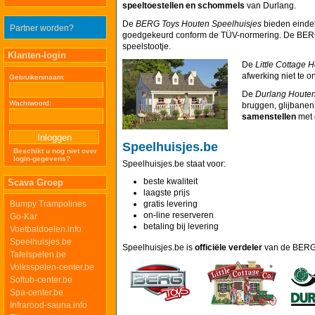
speeltoestellen en schommels
van Durlang.
De
BERG Toys Houten Speelhuisjes
bieden einde
Partner worden?
goedgekeurd conform de TÜV-normering. De BERG T
speelstootje.
Klanten-login
De
Little Cottage 
afwerking niet te 
Gebruikersnaam:
De
Durlang Houten
Wachtwoord:
bruggen, glijbanen
samenstellen
met 
Speelhuisjes.be
Beschikt u nog niet over
login-gegevens?
Speelhuisjes.be staat voor:
beste kwaliteit
Scava Groep
laagste prijs
Bumpy Trampolines
gratis levering
on-line reserveren
Go-Kar
betaling bij levering
Voetbaldoelen.info
Speelhuisjes.be
Speelhuisjes.be is
officiële verdeler
van de BERG T
Tafelspelen.be
Volksspelen-center.be
Softub-center.be
Spa-center.be
Infrarood-sauna.info