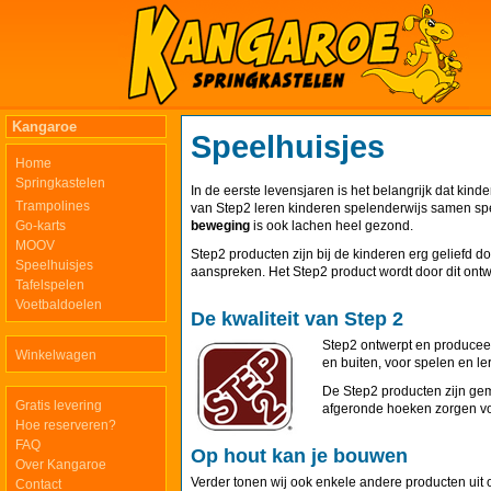
Kangaroe
Speelhuisjes
Home
Springkastelen
In de eerste levensjaren is het belangrijk dat kind
Trampolines
van Step2 leren kinderen spelenderwijs samen spe
Go-karts
beweging
is ook lachen heel gezond.
MOOV
Step2 producten zijn bij de kinderen erg geliefd d
Speelhuisjes
aanspreken. Het Step2 product wordt door dit on
Tafelspelen
Voetbaldoelen
De kwaliteit van Step 2
Step2 ontwerpt en producee
Winkelwagen
en buiten, voor spelen en le
De Step2 producten zijn ge
Gratis levering
afgeronde hoeken zorgen v
Hoe reserveren?
FAQ
Op hout kan je bouwen
Over Kangaroe
Verder tonen wij ook enkele andere producten ui
Contact