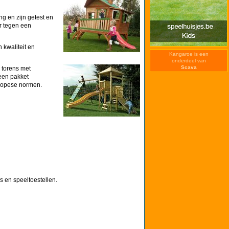
g en zijn getest en
r tegen een
n kwaliteit en
Kangaroe is een
onderdeel van
Scava
e torens met
een pakket
ropese normen.
s en speeltoestellen.