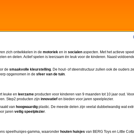
eren zich ontwikkelen in de
motoriek
en in
socialen
aspecten. Met het actieve speel
len en delen. Actief spelen is leerzaam én leuk voor de kinderen. Naast voldoend
oor de
smaakvolle kleurstelling
. De hout- of steenstructuur zullen ook de ouders z
twerp opgenomen in de
sfeer van de tuin
.
rt leuke en
leerzame
producten voor kinderen van 9 maanden tot 10 jaar oud. Voo
ren. Step2 producten zijn
innovatief
en bieden voor jaren speelplezier.
maakt van
hoogwaardig
plastic. De meeste delen zijn veelal dubbelwandig wat ext
oor jaren
veilig speelplezier
.
t ons speelhuisjes-gamma, waaronder
houten huisjes
van BERG Toys en Little Cot