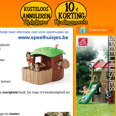
Cadeau-tips
Bekijk meer informatie over onze speelhuisjes op
www.speelhuisjes.be
plezier
e
eker
r binnen
ra
stevigheid
biedt. De hoge UV-bestendigheid en
tage en
houten